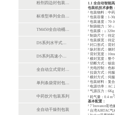
粉剂四边封包装系统
1.1
全自动智能高
包装机技术参数
² 包装物料：中
标准型单列全自动条形袋式包装机
² 包装容量：1-30
² 包装速度：70-100
²
制袋能力：
50 
TM450全自动桶膜包装机
² 包装膜：≤ 320
² 制袋尺寸：待
² 包装膜宽：待定
DS系列水平式给袋包装机
² 封口形式：背封
² 纵封形式：侧
² 背封宽度：10
DS系列高速小立式包装机
² 横封宽度：整
² 切断方式：锯
² 光电控制：色
全自动立式背封包装机
² 拉袋方式：伺
² 横封方式：伺
² 包装材料：复
单列条袋背封包装机
²
电源功率：
AC
² 气源压力：6Kg
3
中药饮片包装系列
² 耗气量：0.4 m
基本配置：
² 7’Inovan
全自动干燥剂包装
² 台湾AIRTAC