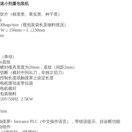
速小剂量包装机
：
药饮片（根茎类、果实类、种子类）
g
bags/min
（视包装袋长及物料情况）
≤
W ≤ 150mm × L ≤230mm
mm
定
封（单动）
mm直纹
个横封模具宽度为20mm，直纹（间距2mm）
齿切断（横封中间出刀，非独立切刀）
标控制长度或触摸屏上设定长度
服电机驱动皮带拉袋
服电机横封
合包装物料
220V/50HZ 2.5KW
/min
ce彩色触摸屏+ Inovance PLC（中文操作语言），带错误提示、自诊断功能
气动组件