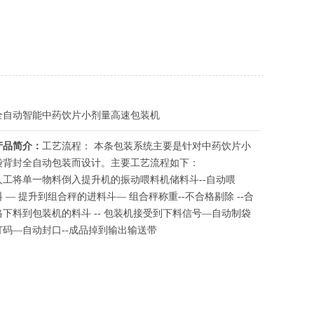
全自动智能中药饮片小剂量高速包装机
产品简介：
工艺流程： 本条包装系统主要是针对中药饮片小
袋背封全自动包装而设计。主要工艺流程如下：
人工将单一物料倒入提升机的振动喂料机储料斗--自动喂
料 — 提升到组合秤的进料斗— 组合秤称重--不合格剔除 --合
格下料到包装机的料斗 -- 包装机接受到下料信号—自动制袋
打码—自动封口--成品掉到输出输送带