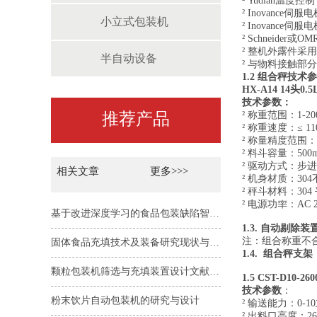
² Yudian温度控
² Inovance伺
小立式包装机
² Inovance伺
² Schneider或
² 整机外露件采
半自动设备
² 与物料接触部
1
.2
组合秤技术参
HX
-A14
1
4
头
0.5
技术参数：
推荐产品
² 称重范围：1-20
² 称重速度：≤ 
² 称量精度范围：
² 料斗
容量：
5
00
² 驱动方式：步
相关文章
更多>>>
² 机身材质：30
² 秤斗材料：30
² 电源功率：AC 22
基于改进深度学习的食品包装缺陷智能在线检测方法
1.
3
. 自动剔除
装
注：
组合称重不
固体食品充填技术及装备研究现状与发展趋势
1.
4
.
组合秤支架
颗粒包装机筛选与充填装置设计文献综述
1.
5
CST-D10
-260
技术参数
：
粉末饮片自动包装机的研究与设计
² 输送能力：0-
² 出料口高度：
2
6