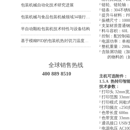
² 链轮、链轮轴
包装机械自动化技术研究进展
² 链条：304不锈
² 提升斗材料：P
包装机械与食品包装机械领域34项行业标准正式发布
² 振槽尺寸：1000L 
² 支架材质普通
半自动颗粒包装机技术特性与设备结构
² 料斗容积：60L
² 控制：配控制
基于模糊PID的包装机热封切刀温度控制
² 电源功率：单相22
² 整机重量
：
20
0k
² 含除屑功能（
的物料的（
全球销售热线
400 889 8510
主机可选附件：
1.
5
.A
热转印智
技术参数：
²
打印头
32mm宽,
²
打印范围
33mm
²
打印模式
间歇
²
打印频次
≤
250
²
色带长度
600m
²
色带宽度
33mm
²
通讯接口
USB
/
²
电源电压
AC10