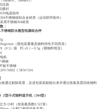
制（1
路纵封、
2路横封）
服电机拉袋
服电机横封
OMRON电器组件
用304不锈钢或铝合金材质（运动部件除外）
分采用不锈钢304材质
数：
L
不
锈钢防水微型电脑组合秤
0g
110bags/min（视包装重量及物料特性不同而异）
X
（
0.5）级
约
±
0.1～0.5g
（视物料情况）
ml
进电机
4不锈钢
4 平板不锈钢
0V/50HZ 1.5KW/10A
置
合格通过剔除装置，在进包装前剔除出来并通过收集装置回收物料
0
Z
型斗式物料提升机
（
304
型）
10立方/小时（按装载系数0.5计算）
00
mm
（
出料口根据设备高度
）