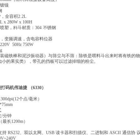
：镀镍
钢
P，全容积2.2L
x 280W x 100H
钢喷塑，料斗材质：304 不锈钢
箱，变频调速，含电容料位器
0V 50Hz 750W
g
加装磁铁棒和泥沙振动器）
与筛尘与不筛：除铁是喂料斗出来时将有铁的物
如小的果实类），带孔的挡板可以过滤掉细的粉尘。
能打码机伟迪捷
（
6330
）
300dpi(12个点/毫米）
*75mm
式
次
/分钟
（最长1200m）
支持
RS232、双以太网、USB 读卡器和扫描仪、二进制和 ASCII 通信协 议、W
0V~2
40V